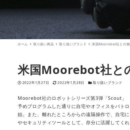
ホーム
取り扱い商品
取り扱いブランド
米国Moorebot社との
米国Moorebot社
投稿日
更新日
カテゴリー
2022年1月27日
2022年1月28日
取り扱いブランド
Moorebot社のロボットシリーズ第3弾「Scout」
予めプログラムした通りに自宅やオフィスをパトロ
始。また、離れたところからの遠隔操作で、自宅に
やセキュリティツールとして、存分に活躍してくれ