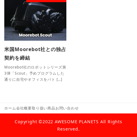
米国Moorebot社との独占
契約を締結
Moorebot社のロボットシリーズ第
3弾「Scout」予めプログラムした
通りに自宅やオフィスをパト […]
ホーム
会社概要
取り扱い商品
お問い合わせ
Copyright ©2022 AWESOME PLANETS All Rights
Reserved.